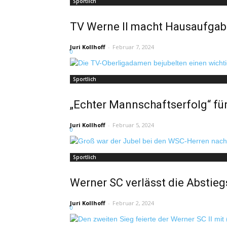
Sportlich
TV Werne II macht Hausaufgabe
Juri Kollhoff
-
Februar 7, 2024
0
Sportlich
„Echter Mannschaftserfolg“ f
Juri Kollhoff
-
Februar 5, 2024
0
Sportlich
Werner SC verlässt die Abstiegs
Juri Kollhoff
-
Februar 2, 2024
0