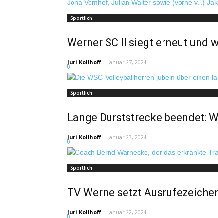
Sportlich
Werner SC II siegt erneut und w
Juri Kollhoff
-
Januar 27, 2024
0
Sportlich
Lange Durststrecke beendet: W
Juri Kollhoff
-
Januar 23, 2024
0
Sportlich
TV Werne setzt Ausrufezeiche
Juri Kollhoff
-
Januar 22, 2024
0