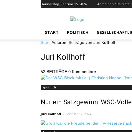
Donnerstag, Februar 15, 2024
Anmelden / Beitreten
START
POLITISCH
GESELLSCHAFTLI
Start
Autoren
Beiträge von Juri Kollhoff
Juri Kollhoff
52 BEITRÄGE
0 Kommentare
Sportlich
Nur ein Satzgewinn: WSC-Volley
Juri Kollhoff
-
Februar 12, 2024
0